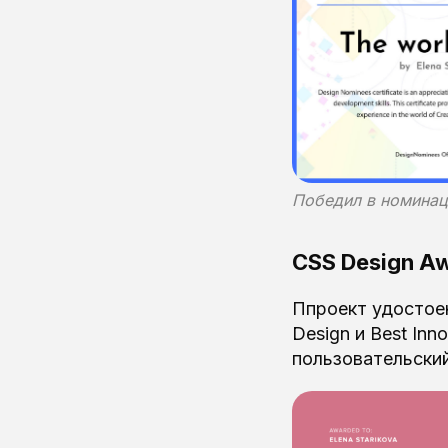
Победил в номинац
CSS Design A
Ппроект удостоен 
Design и Best In
пользовательский