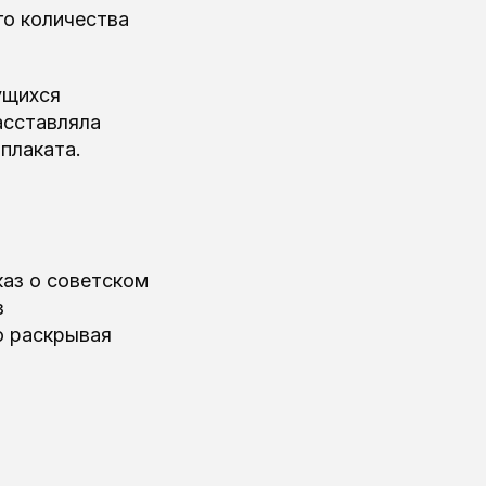
го количества
ущихся
асставляла
плаката.
каз о советском
з
о раскрывая