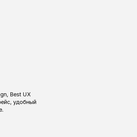
ign, Best UX
фейс, удобный
е.