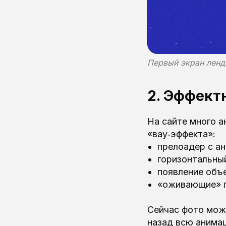
Первый экран ленд
2. Эффект
На сайте много а
«вау‑эффекта»:
прелоадер с ан
горизонтальны
появление объе
«оживающие» п
Сейчас фото мож
назад всю анима