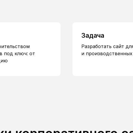
Задача
оительством
Разработать сайт д
 под ключ: от
и производственных 
цию