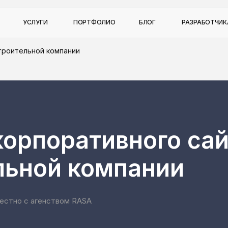
УСЛУГИ
ПОРТФОЛИО
БЛОГ
РАЗРАБОТЧИ
троительной компании
корпоративного са
льной компании
естно с агенством RASA