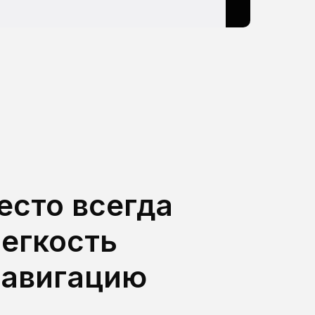
есто всегда
легкость
навигацию