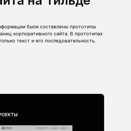
айта на Тильде
информации были составлены прототипы
раниц корпоративного сайта. В прототипах
только текст и его последовательность.