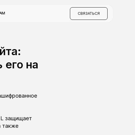
КАМ
СВЯЗАТЬСЯ
йта:
 его на
зашифрованное
SL защищает
а также