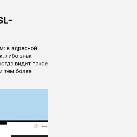
SL-
м: в адресной
к, либо знак
когда видит такое
и тем более