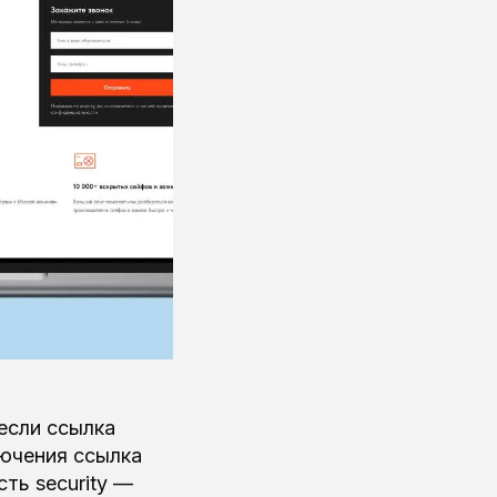
 если ссылка
лючения ссылка
сть security —